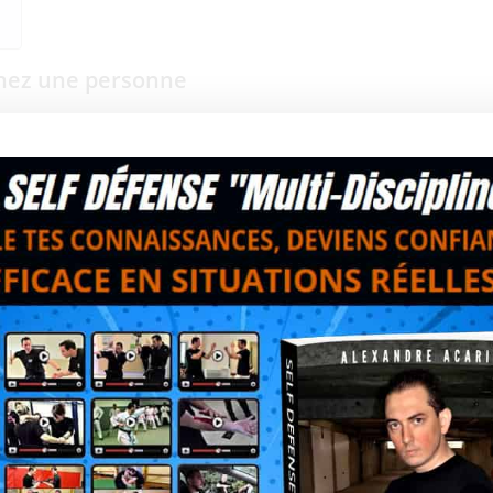
chez une personne
 l’agressivité d’un individu à n’importe quel instant de votre journé
evez apprendre à vivre avec elle, au quotidien.
tre agressives et dans quelles conditions :
e vous voler vos effets personnels,
est irritable,
immédiat,
 pervers,
de se calmer et tenter de l’apaiser peut parfois aggraver la situatio