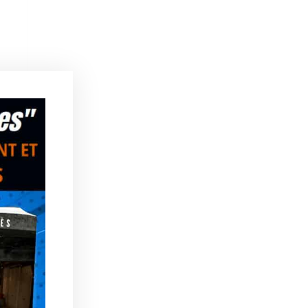
e.
n.