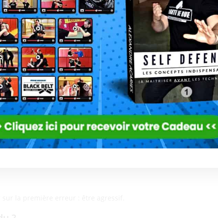
être défavorable pour la suite du conflit.
nflit
vraiment déconseillée dans les
situations conflictuelles
, c’est de
à votre tour ne fera qu’accentuer la colère des personnes agressives
à rien. Un cercle vicieux qui s’auto-alimente en permanence.
e » ou « logique », d’un individu dans un cas d’agressivité. Dites-
 être apaisés avec une quelconque forme de violence physique ou
contraire, c’est-à-dire, ne pas réagir, et même ne plus dire un seul
’individu agressif comprend votre « point faible » et prend
a situation. D’autre part, vous risquez d’augmenter votre dose de
sur la première erreur : être agressif.
du ?