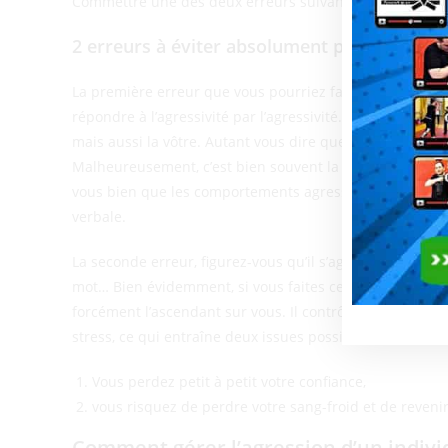
Commettre une des deux erreurs suivantes pourrait vous 
2 erreurs à éviter absolument pendant un co
La première erreur que vous pourriez faire, et qui est 
répondre à l’agressivité par l’agressivité. Vous énerver 
mais aussi la vôtre. Autant vous dire que cela ne mène 
Malheureusement, c’est bien souvent la réaction « normal
vous bien que les comportements agressifs ne peuvent
verbale.
La seconde erreur, figurez-vous qu’il s’agit de l’extrême 
mot… Bien évidemment, si vous faites cela, d’une part, l
forcément l’ascendant sur vous. Il contrôle totalement l
stress, ce qui entraîne deux issues possibles :
Vous perdez petit à petit votre confiance,
vous risquez de perdre votre sang-froid et de revenir 
Comment gérer l’agression d’un indivi