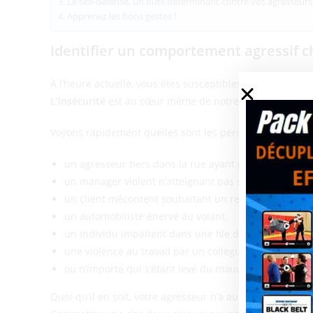
Le self-défense, un outil déterminant contre vos agresseurs
Apprenez les bons gestes !
Identifier un comportement agressif 
À l’heure actuelle, vous êtes susceptibles de faire face à
L’insécurité
est au cœur même de notre société et vous d
Voyons rapidement quelles sont les personnes pouvant ê
un agresseur tiers dans la rue ayant pour intention d
un manager violent n’atteignant pas ses objectifs qui 
un client mécontent souhaitant un remboursement 
un automobiliste énervé au volant,
un individu impatient dans une file d’attente,
une violence au travail par un collègue manipulateur
ou n’importe qui s’étant levé du mauvais pied…
Quoi qu’il en soit, votre agresseur n’a aucune intention 